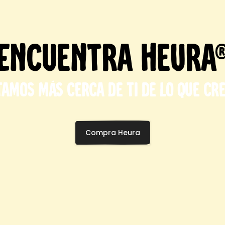
Encuentra Heura
tamos más cerca de ti de lo que cre
Compra Heura