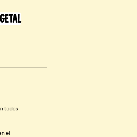
egetal
en todos
en el