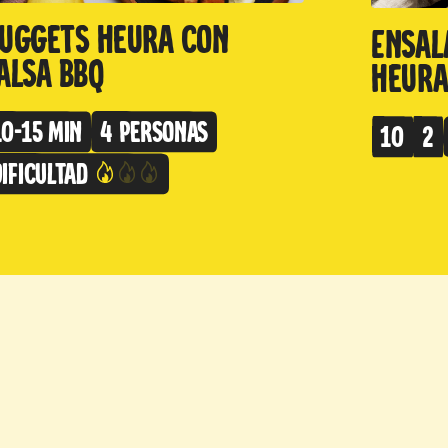
uggets Heura con
Ensal
alsa BBQ
Heur
10-15 min
4 personas
10
2
Dificultad