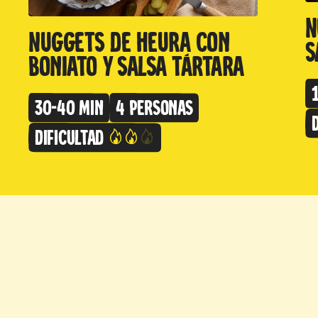
N
Nuggets de Heura con
s
boniato y salsa tártara
30-40 min
4 personas
Dificultad