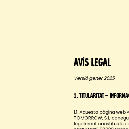
Avís Legal
Versió gener 2025
1.
Titularitat – informa
1.1. Aquesta pàgina web
TOMORROW, S.L. conegu
legalment constituïda co