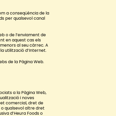
com a conseqüència de la
ods per qualsevol canal
eb o de l’enviament de
nt en aquest cas els
 menors al seu càrrec. A
 utilització d’Internet.
ebs de la Pàgina Web.
ssociats a la Pàgina Web,
ualització i noves
ret comercial, dret de
 o qualsevol altre dret
lusiva d’Heura Foods o