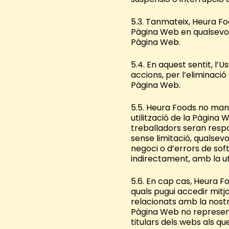
5.3. Tanmateix, Heura Foo
Pàgina Web en qualsevol 
Pàgina Web.
5.4. En aquest sentit, l
accions, per l’eliminació
Pàgina Web.
5.5. Heura Foods no man
utilització de la Pàgina
treballadors seran respo
sense limitació, qualsev
negoci o d’errors de soft
indirectament, amb la ut
5.6. En cap cas, Heura Fo
quals pugui accedir mitj
relacionats amb la nostr
Pàgina Web no represente
titulars dels webs als 