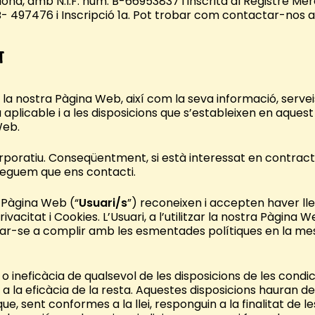
ona, amb N.I.F. núm. B-66953837 i inscrita al Registre Mer
 B- 497476 i Inscripció 1a. Pot trobar com contactar-nos 
t
ó de la nostra Pàgina Web, així com la seva informació, serve
aplicable i a les disposicions que s’estableixen en aquest 
Web.
rporatiu. Conseqüentment, si està interessat en contract
preguem que ens contacti.
a Pàgina Web (“
Usuari/s
”) reconeixen i accepten haver lle
Privacitat i Cookies. L’Usuari, a l’utilitzar la nostra Pàgina
ar-se a complir amb les esmentades polítiques en la mes
esa o ineficàcia de qualsevol de les disposicions de les condic
a la eficàcia de la resta. Aquestes disposicions hauran 
e, sent conformes a la llei, responguin a la finalitat de le