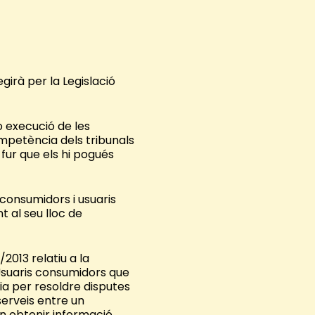
egirà per la Legislació
o execució de les
competència dels tribunals
fur que els hi pogués
 consumidors i usuaris
t al seu lloc de
2013 relatiu a la
 Usuaris consumidors que
ia per resoldre disputes
serveis entre un
en obtenir informació