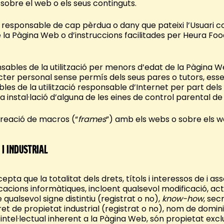
sobre el web o els seus continguts.
à responsable de cap pèrdua o dany que pateixi l’Usuari 
e la Pàgina Web o d’instruccions facilitades per Heura Fo
ables de la utilització per menors d’edat de la Pàgina W
ter personal sense permís dels seus pares o tutors, esse
les de la utilització responsable d’Internet per part dels
instal·lació d’alguna de les eines de control parental de la
creació de macros (“
frames
”) amb els webs o sobre els w
 i industrial
ccepta que la totalitat dels drets, títols i interessos de i a
icacions informàtiques, incloent qualsevol modificació, act
qualsevol signe distintiu (registrat o no),
know-how
, sec
dret de propietat industrial (registrat o no), nom de domini
 intel·lectual inherent a la Pàgina Web, són propietat exc