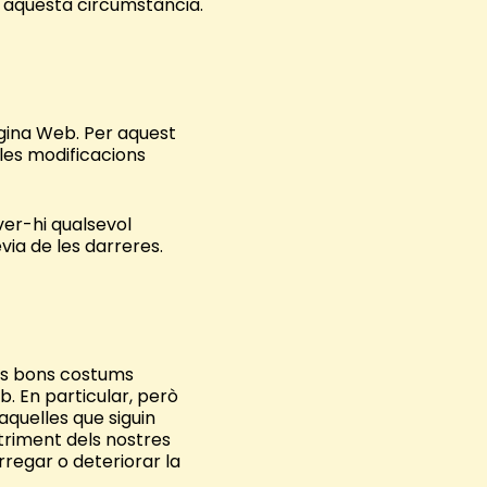
r aquesta circumstància.
Pàgina Web. Per aquest
 les modificacions
ver-hi qualsevol
via de les darreres.
 els bons costums
b. En particular, però
 aquelles que siguin
etriment dels nostres
arregar o deteriorar la