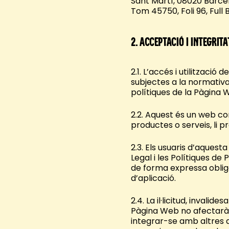
Sant Martí, 08020 Barcel
Tom 45750, Foli 96, Full
2.
Acceptació i integrita
2.1. L’accés i utilitzaci
subjectes a la normativa 
polítiques de la Pàgina 
2.2. Aquest és un web co
productes o serveis, li 
2.3. Els usuaris d’aquest
Legal i les Polítiques de 
de forma expressa oblig
d’aplicació.
2.4. La il·licitud, invalid
Pàgina Web no afectarà 
integrar-se amb altres qu