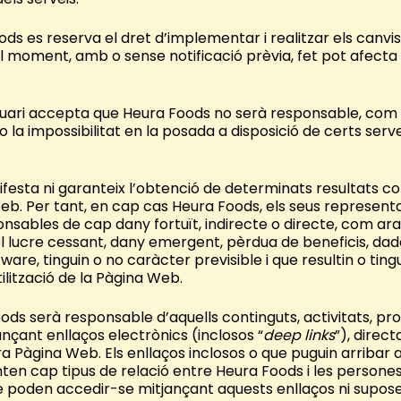
ds es reserva el dret d’implementar i realitzar els canvis 
moment, amb o sense notificació prèvia, fet pot afecta a 
’Usuari accepta que Heura Foods no serà responsable, com
 o la impossibilitat en la posada a disposició de certs serve
ifesta ni garanteix l’obtenció de determinats resultats 
 Web. Per tant, en cap cas Heura Foods, els seus represent
nsables de cap dany fortuït, indirecte o directe, com ara,
ol lucre cessant, dany emergent, pèrdua de beneficis, dad
ware, tinguin o no caràcter previsible i que resultin o ting
ilització de la Pàgina Web.
ods serà responsable d’aquells continguts, activitats, pro
ançant enllaços electrònics (inclosos “
deep links
”), direc
a Pàgina Web. Els enllaços inclosos o que puguin arribar a 
n cap tipus de relació entre Heura Foods i les persones f
que poden accedir-se mitjançant aquests enllaços ni supo