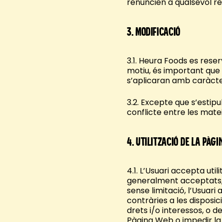
renuncien a qualsevol re
3.
Modificació
3.1. Heura Foods es reser
motiu, és important que 
s’aplicaran amb caràcte
3.2. Excepte que s’estip
conflicte entre les matei
4.
Utilització de la Pàg
4.1. L’Usuari accepta uti
generalment acceptats, l’
sense limitació, l’Usuari 
contràries a les disposic
drets i/o interessos, o d
Pàgina Web o impedir la 