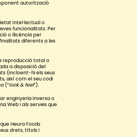
esponent autorització
etat intel·lectual o
seves funcionalitats. Per
ó o llicència per
inalitats diferents a les
a reproducció total o
ada a disposició del
ts (incloent-hi els seus
s, així com el seu codi
a (“
look & feel
”).
zar enginyeria inversa o
ina Web i als serveis que
à que Heura Foods
us drets, títols i