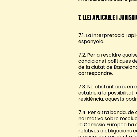
7.
Llei aplicable i jurisdi
7.1. La interpretació i ap
espanyola.
7.2. Per a resoldre quals
condicions i polítiques d
de la ciutat de Barcelon
correspondre.
7.3. No obstant això, en 
estableixi la possibilita
residència, aquests pod
7.4. Per altra banda, de
normativa sobre resoluci
la Comissió Europea ha e
relatives a obligacions 
consumidor resident a la