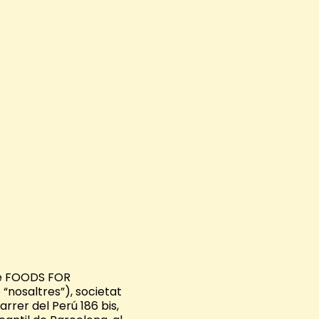
de FOODS FOR
o “nosaltres”), societat
rrer del Perú 186 bis,