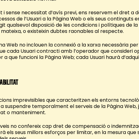
 i sense necessitat d’avís previ, ens reservem el dret a d
sos de l’Usuari a la Pàgina Web o els seus continguts en
ingit qualsevol disposició de les condicions i polítiques de 
 mateixa, o existeixin dubtes raonables al respecte.
gina Web no inclouen la connexió a la xarxa necessària per
ue cada Usuari contracti amb l’operador que consideri 
er a que funcioni la Pàgina Web; cada Usuari haurà d’adquiri
abilitat
uacions imprevisibles que caracteritzen els entorns tecnolò
 a suspendre temporalment el serveis de la Pàgina Web, j
tat o manteniment.
erveis no confereix cap dret de compensació o indemnitzac
à els seus millors esforços per limitar, en la mesura que s
els serveis.