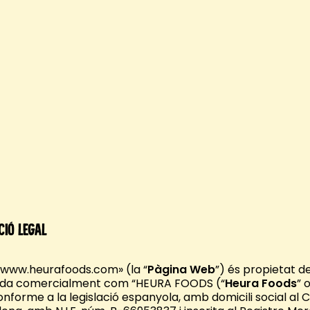
ció legal
 «www.heurafoods.com» (la “
Pàgina Web
”) és propietat 
da comercialment com “HEURA FOODS (“
Heura Foods
” 
nforme a la legislació espanyola, amb domicili social al Ca