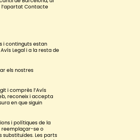
cantil de Barcelona, al
a l’apartat Contacte
is i continguts estan
Avís Legal i a la resta de
ar els nostres
git i comprès l’Avís
 Web, reconeix i accepta
ura en que siguin
ions i polítiques de la
de reemplaçar-se o
s substituïdes. Les parts