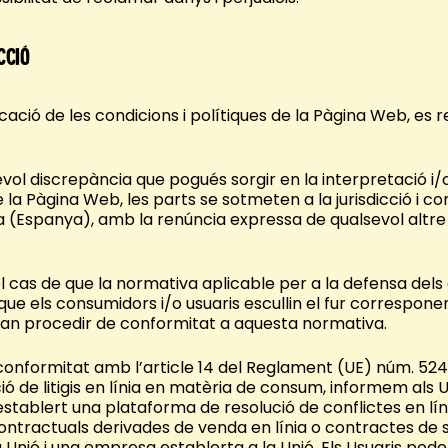
cció
licació de les condicions i polítiques de la Pàgina Web, es r
evol discrepància que pogués sorgir en la interpretació i/
e la Pàgina Web, les parts se sotmeten a la jurisdicció i 
a (Espanya), amb la renúncia expressa de qualsevol altre 
el cas de que la normativa aplicable per a la defensa dels
t que els consumidors i/o usuaris escullin el fur corresponen
ran procedir de conformitat a aquesta normativa.
 conformitat amb l’article 14 del Reglament (UE) núm. 524/
ó de litigis en línia en matèria de consum, informem als
stablert una plataforma de resolució de conflictes en lín
contractuals derivades de venda en línia o contractes de 
 Unió i una empresa establerta a la Unió. Els Usuaris pod