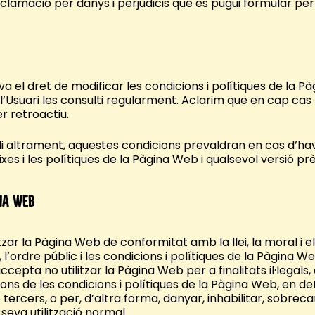
clamació per danys i perjudicis que es pugui formular pe
va el dret de modificar les condicions i polítiques de la 
l’Usuari les consulti regularment. Aclarim que en cap cas
r retroactiu.
uli altrament, aquestes condicions prevaldran en cas d’ha
xes i les polítiques de la Pàgina Web i qualsevol versió prè
ina Web
litzar la Pàgina Web de conformitat amb la llei, la moral i
ordre públic i les condicions i polítiques de la Pàgina We
accepta no utilitzar la Pàgina Web per a finalitats il·legals,
ions de les condicions i polítiques de la Pàgina Web, en d
e tercers, o per, d’altra forma, danyar, inhabilitar, sobrec
seva utilització normal.