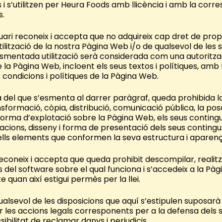
 i s’utilitzen per Heura Foods amb llicència i amb la corr
s.
Usuari reconeix i accepta que no adquireix cap dret de propi
utilització de la nostra Pàgina Web i/o de qualsevol de les 
mentada utilització serà considerada com una autoritzaci
e la Pàgina Web, incloent els seus textos i polítiques, amb f
condicions i polítiques de la Pàgina Web.
 del que s’esmenta al darrer paràgraf, queda prohibida l
nsformació, còpia, distribució, comunicació pública, la pos
 forma d’explotació sobre la Pàgina Web, els seus contingu
icacions, disseny i forma de presentació dels seus contingut
uells elements que conformen la seva estructura i aparenç
 reconeix i accepta que queda prohibit descompilar, realit
 del software sobre el qual funciona i s’accedeix a la Pàg
 quan així estigui permès per la llei.
ualsevol de les disposicions que aquí s’estipulen suposar
or les accions legals corresponents per a la defensa dels se
sibilitat de reclamar danys i perjudicis.