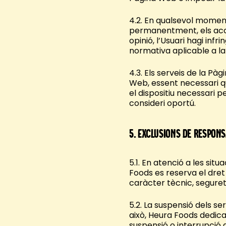
4.2. En qualsevol moment
permanentment, els acces
opinió, l’Usuari hagi infr
normativa aplicable a la
4.3. Els serveis de la Pà
Web, essent necessari q
el dispositiu necessari p
consideri oportú.
5.
Exclusions de respons
5.1. En atenció a les sit
Foods es reserva el dret
caràcter tècnic, segure
5.2. La suspensió dels s
això, Heura Foods dedicar
suspensió o interrupció d