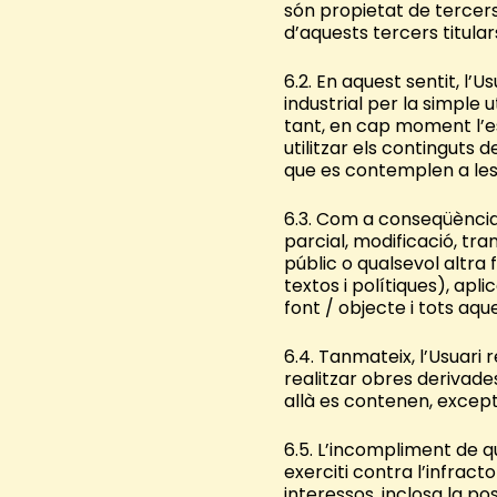
són propietat de tercers
d’aquests tercers titular
6.2. En aquest sentit, l’
industrial per la simple 
tant, en cap moment l’es
utilitzar els continguts d
que es contemplen a les 
6.3. Com a conseqüència
parcial, modificació, tra
públic o qualsevol altra
textos i polítiques), apl
font / objecte i tots aq
6.4. Tanmateix, l’Usuari
realitzar obres derivades
allà es contenen, excepte
6.5. L’incompliment de q
exerciti contra l’infract
interessos, inclosa la pos