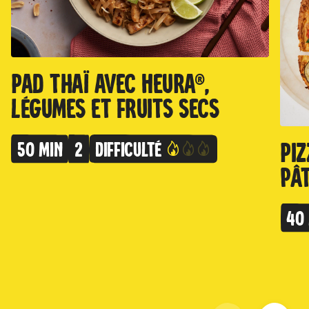
Pad thaï avec Heura®,
légumes et fruits secs
Pi
50 min
2
Difficulté
pâ
40