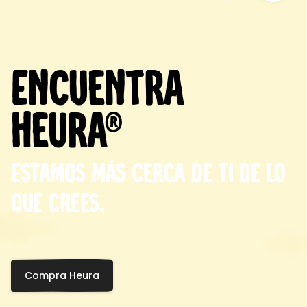
Encuentra
Heura®
Estamos más cerca de ti de lo
que crees.
Compra Heura