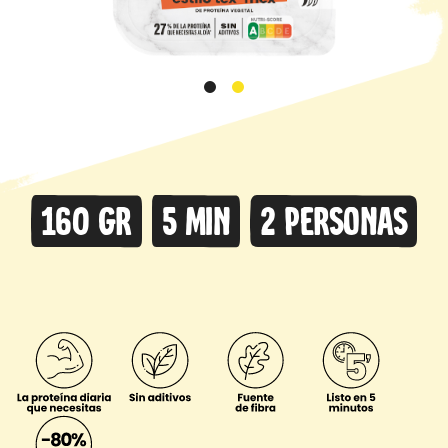
160 gr
5 min
2 personas