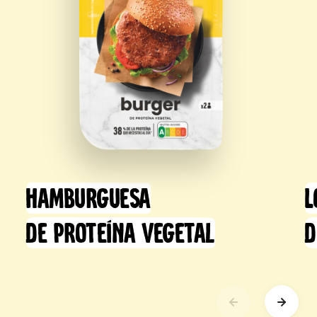
Hamburguesa
L
de proteína vegetal
d